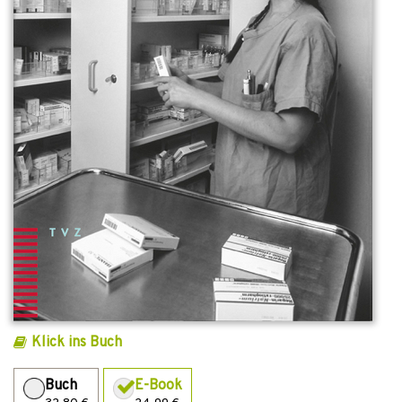
Klick ins Buch
Buch
E-Book