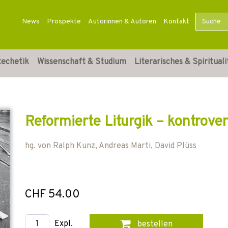
News
Prospekte
Autorinnen & Autoren
Kontakt
techetik
Wissenschaft & Studium
Literarisches & Spirituali
Reformierte Liturgik – kontrove
hg. von
Ralph Kunz
,
Andreas Marti
,
David Plüss
CHF 54.00
Expl.
bestellen