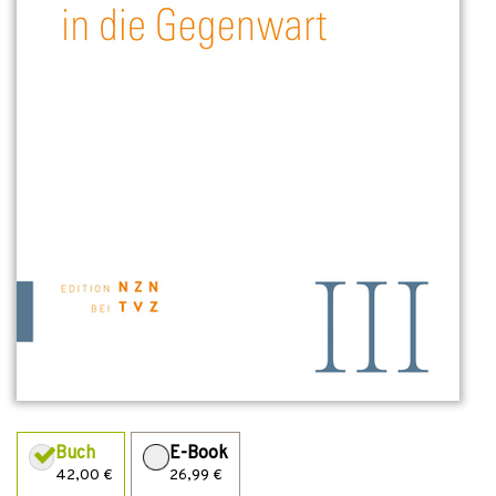
Buch
E-Book
42,00 €
26,99 €