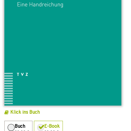
Klick ins Buch
Buch
E-Book