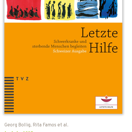
Georg Bollig
,
Rita Famos
et al.